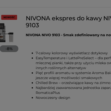
NIVONA ekspres do kawy N
NOWOŚĆ
9103
NIVONA NIVO 9103 - Smak zdefiniowany na n
-
8
%
7-calowy kolorowy wyświetlacz dotykowy
EasyTemperature i LattePreSelect – dla perf
mlecznej pianki, także przy użyciu mleka o
innych roślinnych alternatyw
Pięć profili aromatu w systemie Aroma Bal
jeszcze więcej możliwości smakowych
Chilled Brew – orzeźwiające kawy na zimno
Najbardziej zaawansowana jednostka zapar
RomaticaPlus
Nowoczesny design