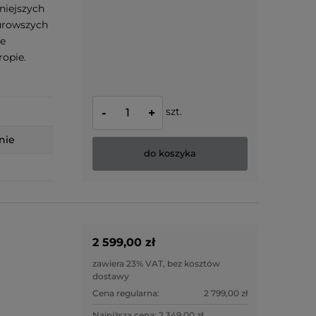
niejszych
urowszych
łe
opie.
szt.
-
+
nie
do koszyka
2 599,00 zł
zawiera 23% VAT, bez kosztów
dostawy
Cena regularna:
2 799,00 zł
Najniższa cena:
2 349,00 zł