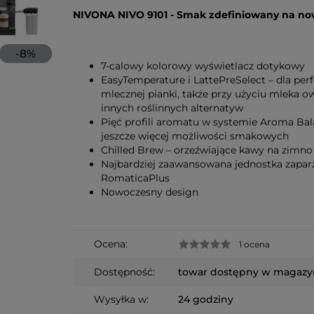
NIVONA NIVO 9101 - Smak zdefiniowany na n
-
8
%
7-calowy kolorowy wyświetlacz dotykowy
EasyTemperature i LattePreSelect – dla perf
mlecznej pianki, także przy użyciu mleka o
innych roślinnych alternatyw
Pięć profili aromatu w systemie Aroma Bal
jeszcze więcej możliwości smakowych
Chilled Brew – orzeźwiające kawy na zimno
Najbardziej zaawansowana jednostka zapar
RomaticaPlus
Nowoczesny design
Ocena:
1 ocena
Dostępność:
towar dostępny w magazy
Wysyłka w:
24 godziny