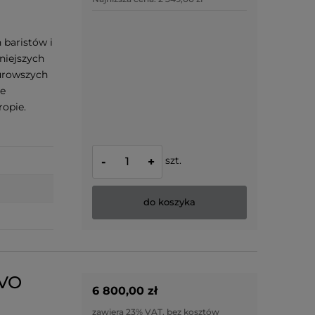
 baristów i
niejszych
urowszych
łe
opie.
szt.
-
+
do koszyka
IVO
6 800,00 zł
zawiera 23% VAT, bez kosztów