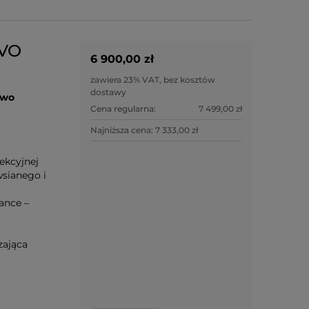
IVO
6 900,00 zł
zawiera 23% VAT, bez kosztów
dostawy
owo
Cena regularna:
7 499,00 zł
Najniższa cena:
7 333,00 zł
ekcyjnej
wsianego i
ance –
zająca