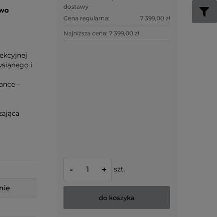
dostawy
owo
Cena regularna:
7 399,00 zł
Najniższa cena:
7 399,00 zł
ekcyjnej
wsianego i
ance –
zająca
szt.
-
+
nie
do koszyka