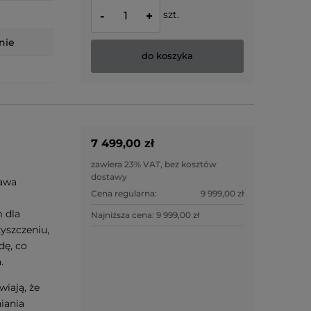
szt.
-
+
nie
do koszyka
7 499,00 zł
zawiera 23% VAT, bez kosztów
dostawy
kawa
Cena regularna:
9 999,00 zł
 dla
Najniższa cena:
9 999,00 zł
zyszczeniu,
dę, co
.
iają, że
iania