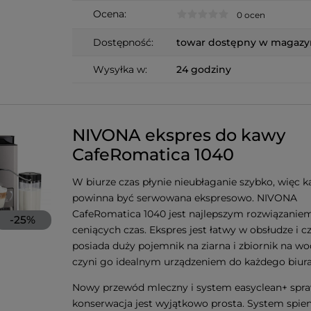
Ocena:
0 ocen
Dostępność:
towar dostępny w magazy
Wysyłka w:
24 godziny
NIVONA ekspres do kawy
CafeRomatica 1040
W biurze czas płynie nieubłaganie szybko, więc 
powinna być serwowana ekspresowo. NIVONA
CafeRomatica 1040 jest najlepszym rozwiązaniem
-
25
%
ceniących czas. Ekspres jest łatwy w obsłudze i c
posiada duży pojemnik na ziarna i zbiornik na wo
czyni go idealnym urządzeniem do każdego biura
Nowy przewód mleczny i system easyclean+ spraw
konserwacja jest wyjątkowo prosta. System spien