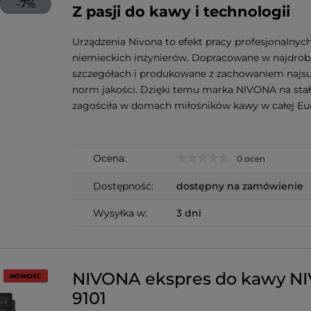
-
7
%
Z pasji do kawy i technologii
Urządzenia Nivona to efekt pracy profesjonalnych
niemieckich inżynierów. Dopracowane w najdrob
szczegółach i produkowane z zachowaniem najs
norm jakości. Dzięki temu marka NIVONA na sta
zagościła w domach miłośników kawy w całej Eur
Ocena:
0 ocen
Dostępność:
dostępny na zamówienie
Wysyłka w:
3 dni
NIVONA ekspres do kawy N
NOWOŚĆ
9101