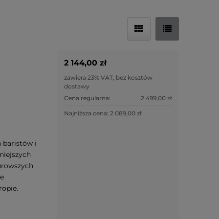
2 144,00 zł
zawiera 23% VAT, bez kosztów
dostawy
Cena regularna:
2 499,00 zł
Najniższa cena:
2 089,00 zł
 baristów i
niejszych
urowszych
łe
opie.