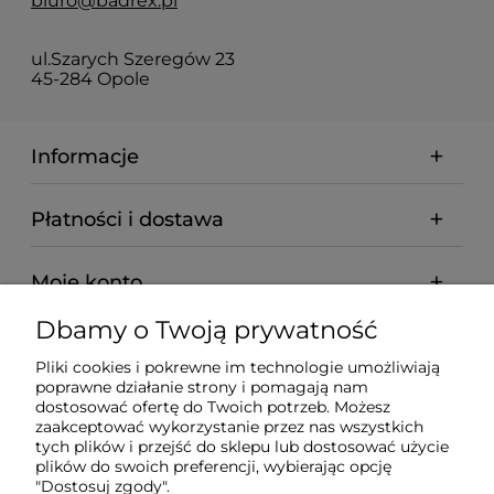
biuro@badrex.pl
ul.Szarych Szeregów 23
45-284 Opole
Informacje
Płatności i dostawa
Moje konto
Dbamy o Twoją prywatność
Pomoc
Pliki cookies i pokrewne im technologie umożliwiają
poprawne działanie strony i pomagają nam
O nas
dostosować ofertę do Twoich potrzeb. Możesz
zaakceptować wykorzystanie przez nas wszystkich
tych plików i przejść do sklepu lub dostosować użycie
plików do swoich preferencji, wybierając opcję
"Dostosuj zgody".