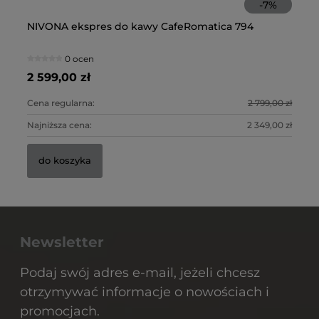
-
7
%
NIVONA ekspres do kawy CafeRomatica 794
JU
NI
NI
(E
ek
0 ocen
2 599,00 zł
9 
6 
11
Cena regularna:
2 799,00 zł
Ce
Ce
Ce
Najniższa cena:
2 349,00 zł
Na
Na
Na
do koszyka
Newsletter
Podaj swój adres e-mail, jeżeli chcesz
otrzymywać informacje o nowościach i
promocjach.