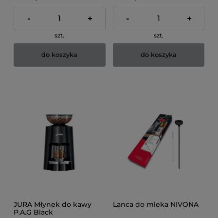
-
+
-
+
szt.
szt.
do koszyka
do koszyka
JURA Młynek do kawy
Lanca do mleka NIVONA
P.A.G Black