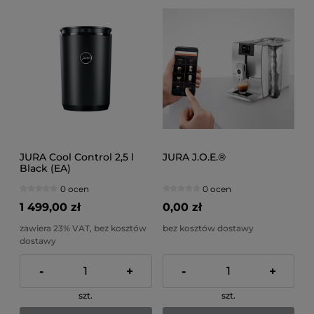
JURA Cool Control 2,5 l
JURA J.O.E.®
Black (EA)
0 ocen
0 ocen
1 499,00 zł
0,00 zł
zawiera 23% VAT, bez kosztów
bez kosztów dostawy
dostawy
-
+
-
+
szt.
szt.