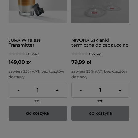
JURA Wireless
NIVONA Szklanki
Transmitter
termiczne do cappuccino
lub kawy 2 x 250 ml
0 ocen
0 ocen
149,00 zł
79,99 zł
zawiera 23% VAT, bez kosztów
zawiera 23% VAT, bez kosztów
dostawy
dostawy
-
+
-
+
szt.
szt.
do koszyka
do koszyka