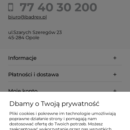
77 40 30 200
biuro@badrex.pl
ul.Szarych Szeregów 23
45-284 Opole
Informacje
Płatności i dostawa
Moje konto
Dbamy o Twoją prywatność
Pomoc
Pliki cookies i pokrewne im technologie umożliwiają
poprawne działanie strony i pomagają nam
O nas
dostosować ofertę do Twoich potrzeb. Możesz
zaakceptować wykorzystanie przez nas wszystkich