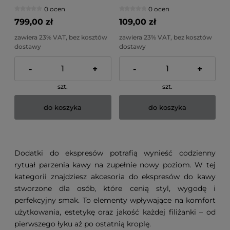
0 ocen
0 ocen
799,00 zł
109,00 zł
zawiera 23% VAT, bez kosztów
zawiera 23% VAT, bez kosztów
dostawy
dostawy
-
+
-
+
szt.
szt.
do koszyka
do koszyka
Dodatki do ekspresów potrafią wynieść codzienny
rytuał parzenia kawy na zupełnie nowy poziom. W tej
kategorii znajdziesz akcesoria do ekspresów do kawy
stworzone dla osób, które cenią styl, wygodę i
perfekcyjny smak. To elementy wpływające na komfort
użytkowania, estetykę oraz jakość każdej filiżanki – od
pierwszego łyku aż po ostatnią kroplę.