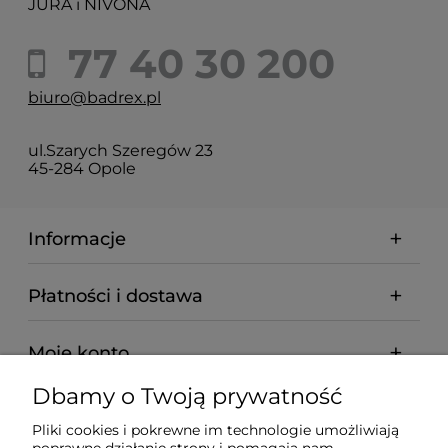
JURA i NIVONA
77 40 30 200
biuro@badrex.pl
ul.Szarych Szeregów 23
45-284 Opole
Informacje
Płatności i dostawa
Moje konto
Dbamy o Twoją prywatność
Pomoc
Pliki cookies i pokrewne im technologie umożliwiają