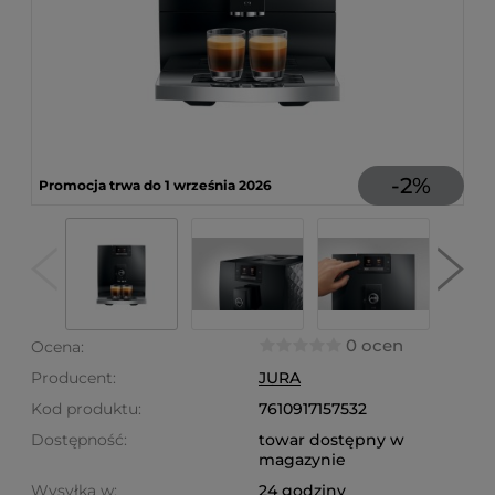
-
2
%
Promocja trwa do 1 września 2026
0 ocen
Ocena:
Producent:
JURA
Kod produktu:
7610917157532
Dostępność:
towar dostępny w
magazynie
Wysyłka w:
24 godziny