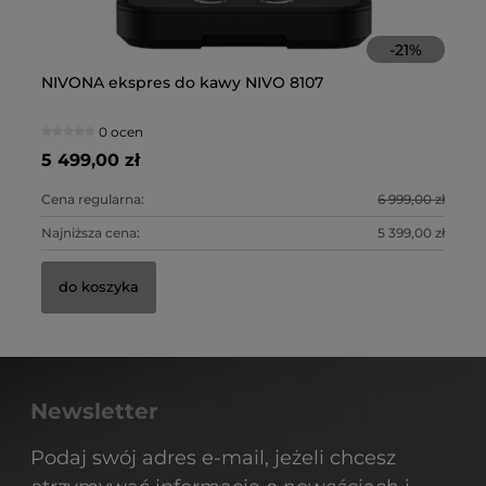
-
21
%
NIVONA ekspres do kawy NIVO 8107
JU
0 ocen
5 499,00 zł
10
Cena regularna:
6 999,00 zł
Ce
Najniższa cena:
5 399,00 zł
Na
do koszyka
Newsletter
Podaj swój adres e-mail, jeżeli chcesz