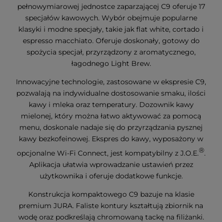
pełnowymiarowej jednostce zaparzającej C9 oferuje 17
specjałów kawowych. Wybór obejmuje popularne
klasyki i modne specjały, takie jak flat white, cortado i
espresso macchiato. Oferuje doskonały, gotowy do
spożycia specjał, przyrządzony z aromatycznego,
łagodnego Light Brew.
Innowacyjne technologie, zastosowane w ekspresie C9,
pozwalają na indywidualne dostosowanie smaku, ilości
kawy i mleka oraz temperatury. Dozownik kawy
mielonej, który można łatwo aktywować za pomocą
menu, doskonale nadaje się do przyrządzania pysznej
kawy bezkofeinowej. Ekspres do kawy, wyposażony w
®
opcjonalne Wi-Fi Connect, jest kompatybilny z J.O.E.
.
Aplikacja ułatwia wprowadzanie ustawień przez
użytkownika i oferuje dodatkowe funkcje.
Konstrukcja kompaktowego C9 bazuje na klasie
premium JURA. Faliste kontury kształtują zbiornik na
wodę oraz podkreślają chromowaną tackę na filiżanki.