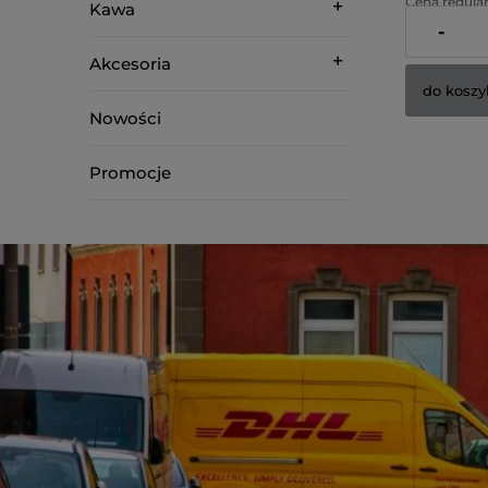
Cena regular
Kawa
-
Najniższa ce
Akcesoria
do koszy
Nowości
Promocje