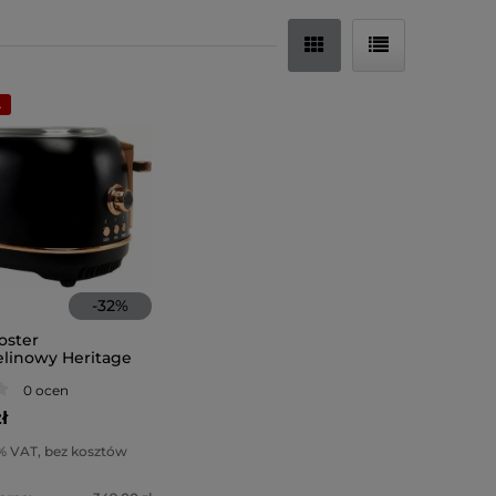
A
-
32
%
oster
linowy Heritage
miedziany)
0 ocen
ł
% VAT, bez kosztów