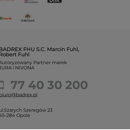
BADREX FHU S.C. Marcin Fuhl,
Robert Fuhl
Autoryzowany Partner marek
JURA i NIVONA
77 40 30 200
biuro@badrex.pl
ul.Szarych Szeregów 23
45-284 Opole