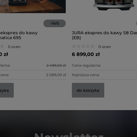
-
14
%
ekspres do kawy
JURA ekspres do kawy S8 Dar
atica 695
(EB)
0 ocen
0 ocen
0 zł
6 899,00 zł
larna:
2 499,00 zł
Cena regularna:
cena:
2 089,00 zł
Najniższa cena:
zyka
do koszyka