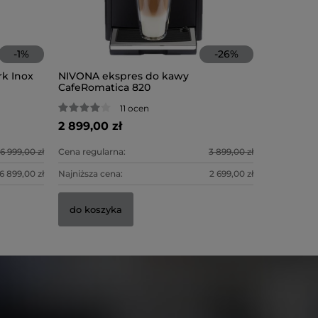
-
1
%
-
26
%
k Inox
NIVONA ekspres do kawy
JURA eksp
NIVONA e
CafeRomatica 820
(EA)
11 ocen
2 899,00 zł
7 299,00
6 900,00
6 999,00 zł
Cena regularna:
3 899,00 zł
Cena regula
Cena regula
6 899,00 zł
Najniższa cena:
2 699,00 zł
Najniższa c
Najniższa c
do koszyka
do kosz
do kosz