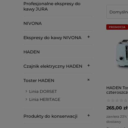
Profesjonalne ekspresy do
kawy JURA
NIVONA
PROMOCJA
Ekspresy do kawy NIVONA
HADEN
Czajnik elektryczny HADEN
Toster HADEN
HADEN Tos
Linia DORSET
czteroszc
(turkusow
Linia HERITAGE
265,00 zł
Produkty do konserwacji
zawiera 23%
dostawy