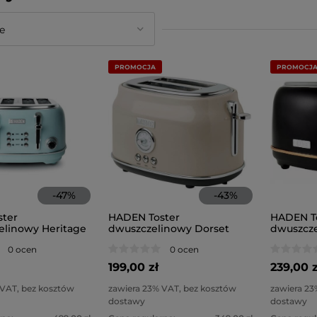
PROMOCJA
PROMOCJ
-
47
%
-
43
%
ter
HADEN Toster
HADEN T
zelinowy Heritage
dwuszczelinowy Dorset
dwuszcze
y)
(popielaty)
(czarno-
0 ocen
0 ocen
199,00 zł
239,00 z
 VAT, bez kosztów
zawiera 23% VAT, bez kosztów
zawiera 23
dostawy
dostawy