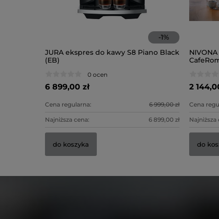
-
1
%
JURA ekspres do kawy S8 Piano Black
NIVONA 
(EB)
CafeRom
0 ocen
6 899,00 zł
2 144,0
Cena regularna:
6 999,00 zł
Cena regu
Najniższa cena:
6 899,00 zł
Najniższa 
do koszyka
do kos