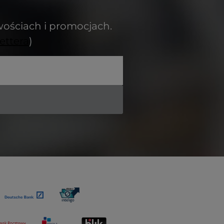
wościach i promocjach.
ettera
)