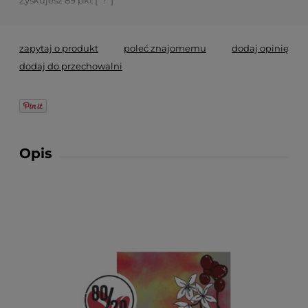
Zyskujesz
89
pkt [
?
]
zapytaj o produkt
poleć znajomemu
dodaj opinię
dodaj do przechowalni
Opis