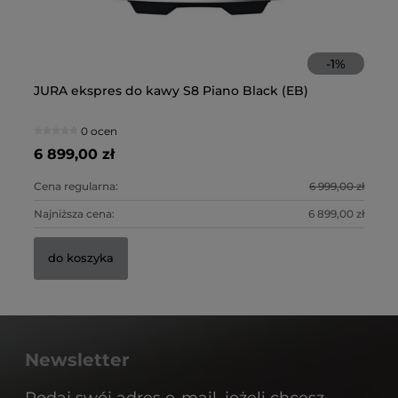
-
1
%
JURA ekspres do kawy S8 Piano Black (EB)
NI
0 ocen
6 899,00 zł
2 
Cena regularna:
6 999,00 zł
Ce
Najniższa cena:
6 899,00 zł
Na
do koszyka
Newsletter
Podaj swój adres e-mail, jeżeli chcesz