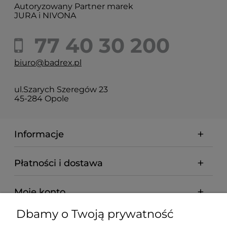
Autoryzowany Partner marek
JURA i NIVONA
77 40 30 200
biuro@badrex.pl
ul.Szarych Szeregów 23
45-284 Opole
Informacje
Płatności i dostawa
Moje konto
Dbamy o Twoją prywatność
Pomoc