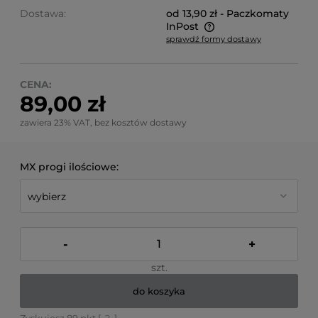
Dostawa:
od 13,90 zł
- Paczkomaty
InPost
sprawdź formy dostawy
Cena nie zawiera ewentualnych kosztów płatności
CENA:
89,00 zł
zawiera 23% VAT, bez kosztów dostawy
MX progi ilościowe:
-
+
szt.
do koszyka