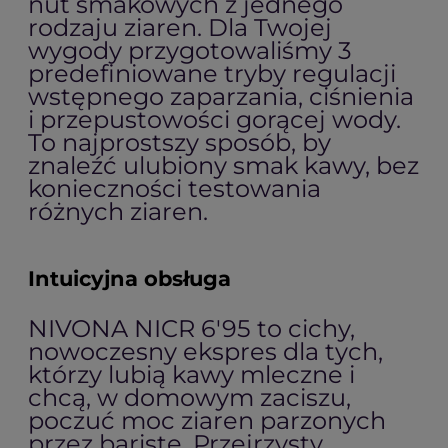
nut smakowych z jednego
rodzaju ziaren. Dla Twojej
wygody przygotowaliśmy 3
predefiniowane tryby regulacji
wstępnego zaparzania, ciśnienia
i przepustowości gorącej wody.
To najprostszy sposób, by
znaleźć ulubiony smak kawy, bez
konieczności testowania
różnych ziaren.
Intuicyjna obsługa
NIVONA NICR 6'95 to cichy,
nowoczesny ekspres dla tych,
którzy lubią kawy mleczne i
chcą, w domowym zaciszu,
poczuć moc ziaren parzonych
przez baristę. Przejrzysty