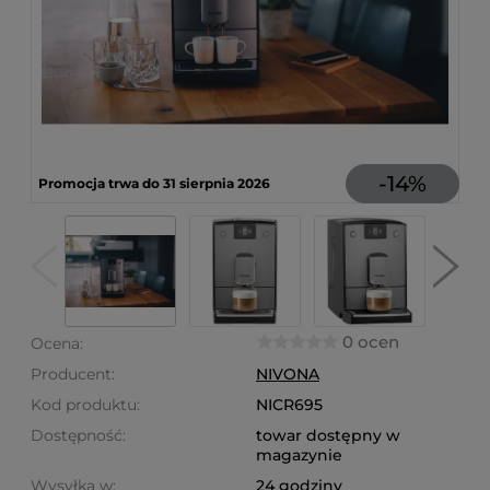
-
14
%
Promocja trwa do 31 sierpnia 2026
0 ocen
Ocena:
Producent:
NIVONA
Kod produktu:
NICR695
Dostępność:
towar dostępny w
magazynie
Wysyłka w:
24 godziny