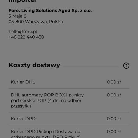
Fore. Living Solutions Aged Sp. z o.o.
3 Maja 8
05-800 Warszawa, Polska
hello@fore.pl
+48 222 440 430
Koszty dostawy
Cena nie zawiera ewentualnych kosztów płatności
Kurier DHL
0,00 zł
DHL automaty POP BOX i punkty
0,00 zł
partnerskie POP
(4 dni na odbiór
przesyłki)
Kurier DPD
0,00 zł
Kurier DPD Pickup
(Dostawa do
0,00 zł
wybranego punktu DPD Pickup)