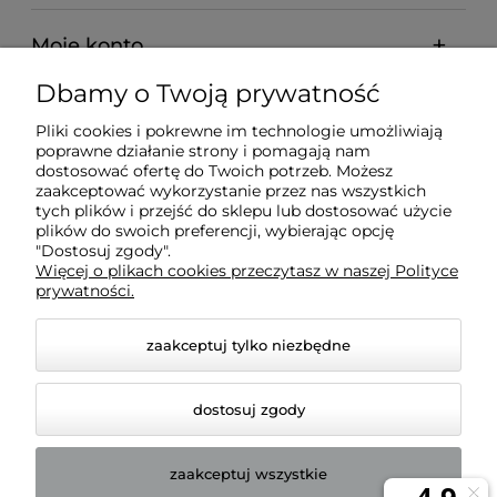
Moje konto
Dbamy o Twoją prywatność
Pomoc
Pliki cookies i pokrewne im technologie umożliwiają
poprawne działanie strony i pomagają nam
O nas
dostosować ofertę do Twoich potrzeb. Możesz
zaakceptować wykorzystanie przez nas wszystkich
tych plików i przejść do sklepu lub dostosować użycie
plików do swoich preferencji, wybierając opcję
"Dostosuj zgody".
Więcej o plikach cookies przeczytasz w naszej Polityce
BADREX FHU S.C. Marcin Fuhl, Robert Fuhl | NIP:
prywatności.
7543081443 | REGON: 161576169
zaakceptuj tylko niezbędne
dostosuj zgody
zaakceptuj wszystkie