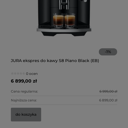
-
1
%
JURA ekspres do kawy S8 Piano Black (EB)
NI
0 ocen
6 899,00 zł
2 
Cena regularna:
6 999,00 zł
Ce
Najniższa cena:
6 899,00 zł
Na
do koszyka