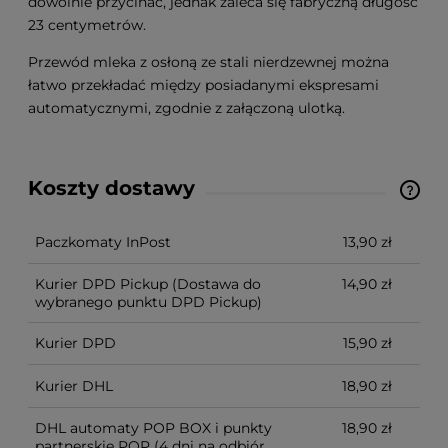
dowolnie przycinać, jednak zaleca się fabryczną długość
23 centymetrów.
Przewód mleka z osłoną ze stali nierdzewnej można
łatwo przekładać między posiadanymi ekspresami
automatycznymi, zgodnie z załączoną ulotką.
Koszty dostawy
Cena nie zawiera ewentualnych kosztów płatności
Paczkomaty InPost
13,90 zł
Kurier DPD Pickup
(Dostawa do
14,90 zł
wybranego punktu DPD Pickup)
Kurier DPD
15,90 zł
Kurier DHL
18,90 zł
DHL automaty POP BOX i punkty
18,90 zł
partnerskie POP
(4 dni na odbiór