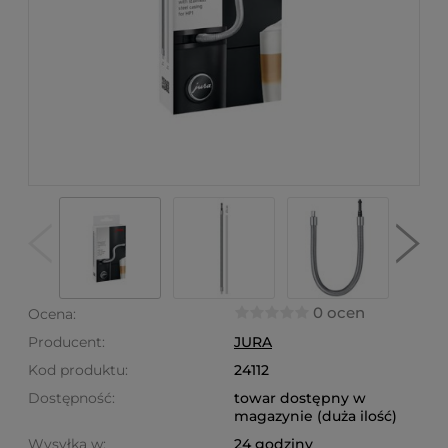
0 ocen
Ocena:
Producent:
JURA
Kod produktu:
24112
Dostępność:
towar dostępny w
magazynie (duża ilość)
Wysyłka w:
24 godziny