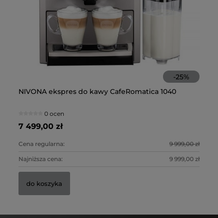
-
25
%
NIVONA ekspres do kawy CafeRomatica 1040
JU
0 ocen
7 499,00 zł
13
Cena regularna:
9 999,00 zł
Ce
Najniższa cena:
9 999,00 zł
Na
do koszyka