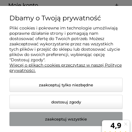
Moje konto
Dbamy o Twoją prywatność
Pomoc
Pliki cookies i pokrewne im technologie umożliwiają
poprawne działanie strony i pomagają nam
O nas
dostosować ofertę do Twoich potrzeb. Możesz
zaakceptować wykorzystanie przez nas wszystkich
tych plików i przejść do sklepu lub dostosować użycie
plików do swoich preferencji, wybierając opcję
"Dostosuj zgody".
Więcej o plikach cookies przeczytasz w naszej Polityce
BADREX FHU S.C. Marcin Fuhl, Robert Fuhl | NIP:
prywatności.
7543081443 | REGON: 161576169
zaakceptuj tylko niezbędne
dostosuj zgody
zaakceptuj wszystkie
© 2026 badrex-sklep.pl. Wszelkie prawa zastrzeżone.