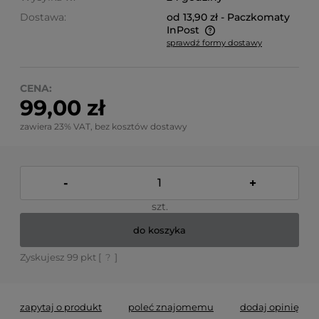
Dostawa:
od 13,90 zł
- Paczkomaty
InPost
sprawdź formy dostawy
Cena nie zawiera ewentualnych kosztów płatności
CENA:
99,00 zł
zawiera 23% VAT, bez kosztów dostawy
-
+
szt.
do koszyka
Zyskujesz
99
pkt [
?
]
zapytaj o produkt
poleć znajomemu
dodaj opinię