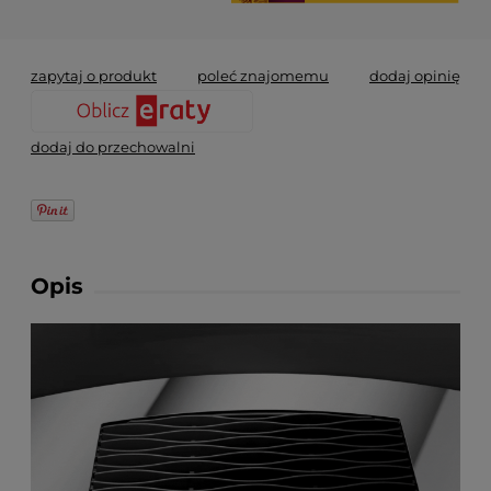
zapytaj o produkt
poleć znajomemu
dodaj opinię
dodaj do przechowalni
Opis