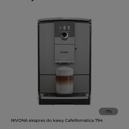
-
7
%
NIVONA ekspres do kawy CafeRomatica 794
JU
(E