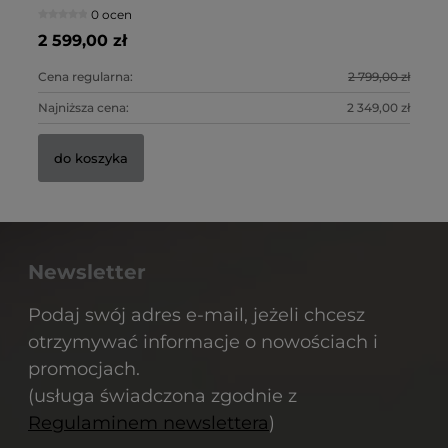
0 ocen
2 599,00 zł
9 
Cena regularna:
2 799,00 zł
Ce
Najniższa cena:
2 349,00 zł
Na
do koszyka
Newsletter
Podaj swój adres e-mail, jeżeli chcesz
otrzymywać informacje o nowościach i
promocjach.
(usługa świadczona zgodnie z
Regulaminem newslettera
)