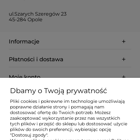
ul.Szarych Szeregów 23
45-284 Opole
Informacje
Płatności i dostawa
Moje konto
Dbamy o Twoją prywatność
Pomoc
Pliki cookies i pokrewne im technologie umożliwiają
poprawne działanie strony i pomagają nam
O nas
dostosować ofertę do Twoich potrzeb. Możesz
zaakceptować wykorzystanie przez nas wszystkich
tych plików i przejść do sklepu lub dostosować użycie
plików do swoich preferencji, wybierając opcję
"Dostosuj zgody".