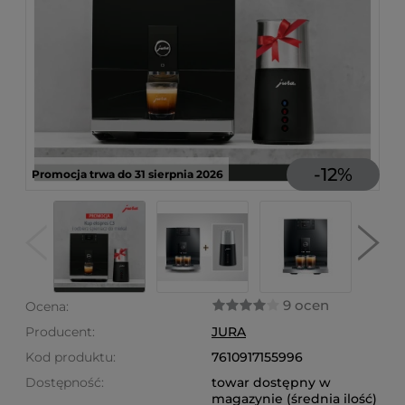
-
12
%
Promocja trwa do 31 sierpnia 2026
9 ocen
Ocena:
Producent:
JURA
Kod produktu:
7610917155996
Dostępność:
towar dostępny w
magazynie (średnia ilość)