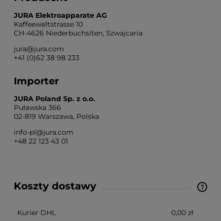
JURA Elektroapparate AG
Kaffeeweltstrasse 10
CH-4626 Niederbuchsiten, Szwajcaria
jura@jura.com
+41 (0)62 38 98 233
Importer
JURA Poland Sp. z o.o.
Puławska 366
02-819 Warszawa, Polska
info-pl@jura.com
+48 22 123 43 01
Koszty dostawy
Cena nie zawiera ewentualnych kosztów płatności
Kurier DHL
0,00 zł