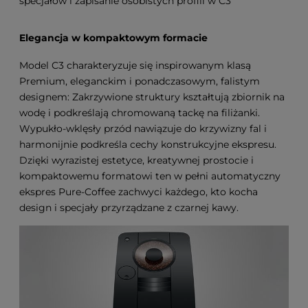
specjałów i zapisanie osobistych profili w C3
Elegancja w kompaktowym formacie
Model C3 charakteryzuje się inspirowanym klasą
Premium, eleganckim i ponadczasowym, falistym
designem: Zakrzywione struktury kształtują zbiornik na
wodę i podkreślają chromowaną tackę na filiżanki.
Wypukło-wklęsły przód nawiązuje do krzywizny fal i
harmonijnie podkreśla cechy konstrukcyjne ekspresu.
Dzięki wyrazistej estetyce, kreatywnej prostocie i
kompaktowemu formatowi ten w pełni automatyczny
ekspres Pure-Coffee zachwyci każdego, kto kocha
design i specjały przyrządzane z czarnej kawy.