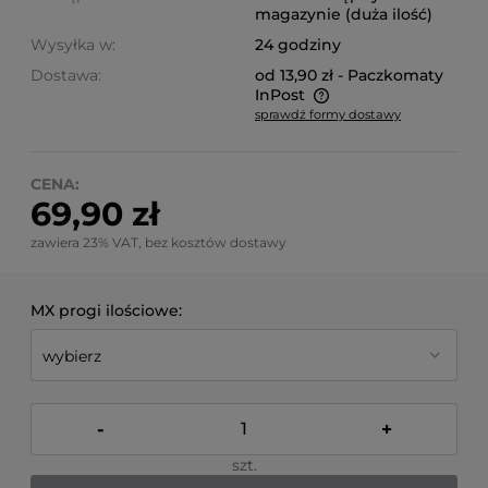
magazynie (duża ilość)
Wysyłka w:
24 godziny
Dostawa:
od 13,90 zł
- Paczkomaty
InPost
sprawdź formy dostawy
Cena nie zawiera ewentualnych kosztów płatności
CENA:
69,90 zł
zawiera 23% VAT, bez kosztów dostawy
MX progi ilościowe:
-
+
szt.