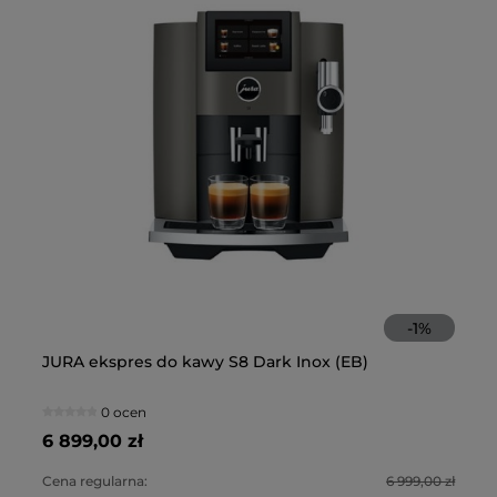
-
1
%
JURA ekspres do kawy S8 Dark Inox (EB)
NI
0 ocen
6 899,00 zł
2 
Cena regularna:
6 999,00 zł
Ce