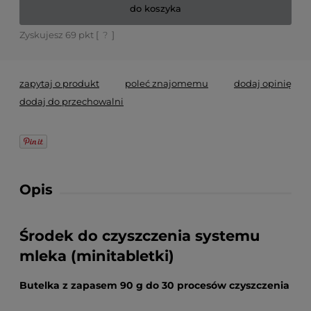
do koszyka
Zyskujesz
69
pkt [
?
]
zapytaj o produkt
poleć znajomemu
dodaj opinię
dodaj do przechowalni
Opis
Środek do czyszczenia systemu
mleka (minitabletki)
Butelka
z zapasem
90 g do 30 procesów czyszczenia