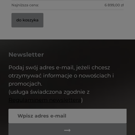
Najniższa cena:
6 899,00 zł
Na
do koszyka
Newsletter
Podaj swój adres e-mail, jeżeli chcesz
otrzymywać informacje o nowościach i
promocjach.
(usługa świadczona zgodnie z
Regulaminem newslettera
)