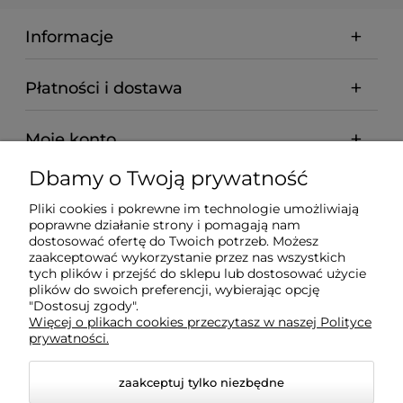
Informacje
Płatności i dostawa
Moje konto
Dbamy o Twoją prywatność
Pomoc
Pliki cookies i pokrewne im technologie umożliwiają
poprawne działanie strony i pomagają nam
O nas
dostosować ofertę do Twoich potrzeb. Możesz
zaakceptować wykorzystanie przez nas wszystkich
tych plików i przejść do sklepu lub dostosować użycie
plików do swoich preferencji, wybierając opcję
"Dostosuj zgody".
Więcej o plikach cookies przeczytasz w naszej Polityce
BADREX FHU S.C. Marcin Fuhl, Robert Fuhl | NIP:
prywatności.
7543081443 | REGON: 161576169
zaakceptuj tylko niezbędne