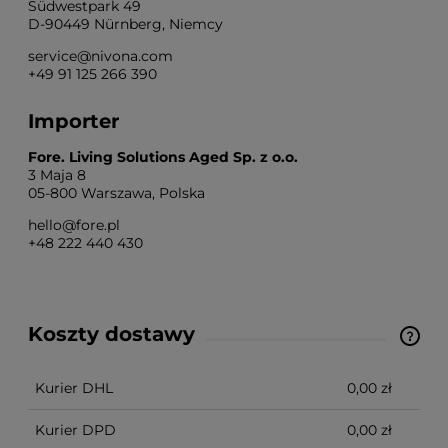
Südwestpark 49
D-90449 Nürnberg, Niemcy
service@nivona.com
+49 91 125 266 390
Importer
Fore. Living Solutions Aged Sp. z o.o.
3 Maja 8
05-800 Warszawa, Polska
hello@fore.pl
+48 222 440 430
Koszty dostawy
Cena nie zawiera ewentualnych kosztów płatności
Kurier DHL
0,00 zł
Kurier DPD
0,00 zł