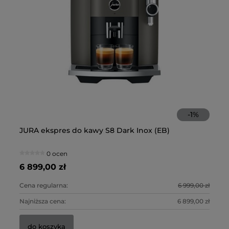
-
1
%
JURA ekspres do kawy S8 Dark Inox (EB)
NI
0 ocen
6 899,00 zł
2 
Cena regularna:
6 999,00 zł
Ce
Najniższa cena:
6 899,00 zł
Na
do koszyka