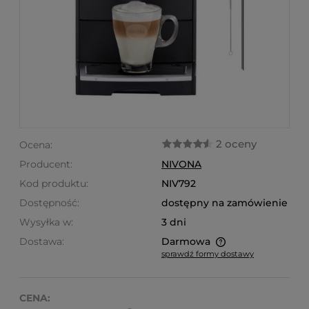
2 oceny
Ocena:
Producent:
NIVONA
Kod produktu:
NIV792
Dostępność:
dostępny na zamówienie
Wysyłka w:
3 dni
Dostawa:
Darmowa
sprawdź formy dostawy
Cena nie zawiera ewentualnych kosztów płatności
CENA: