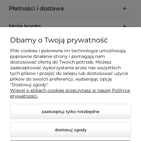
Płatności i dostawa
Moje konto
Dbamy o Twoją prywatność
Pomoc
Pliki cookies i pokrewne im technologie umożliwiają
poprawne działanie strony i pomagają nam
O nas
dostosować ofertę do Twoich potrzeb. Możesz
zaakceptować wykorzystanie przez nas wszystkich
tych plików i przejść do sklepu lub dostosować użycie
plików do swoich preferencji, wybierając opcję
"Dostosuj zgody".
Więcej o plikach cookies przeczytasz w naszej Polityce
BADREX FHU S.C. Marcin Fuhl, Robert Fuhl | NIP:
prywatności.
7543081443 | REGON: 161576169
zaakceptuj tylko niezbędne
dostosuj zgody