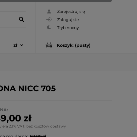
Zarejestruj się
Zaloguj się
Koszyk:
(pusty)
VONA NICC 705
NA:
9,00 zł
wiera 23% VAT, bez kosztów dostawy
na regularna:
59,00 zł