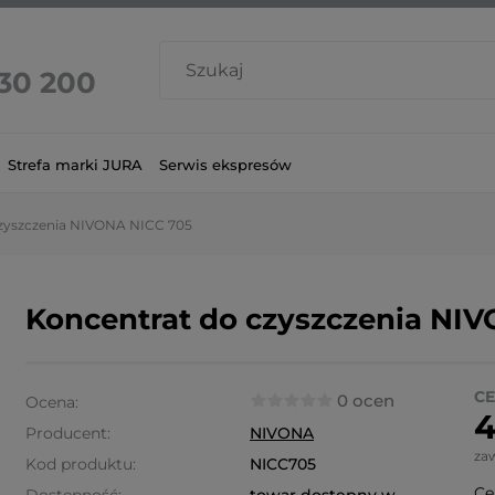
 30 200
Strefa marki JURA
Serwis ekspresów
czyszczenia NIVONA NICC 705
Koncentrat do czyszczenia NI
CE
0 ocen
Ocena:
4
Producent:
NIVONA
za
Kod produktu:
NICC705
Ce