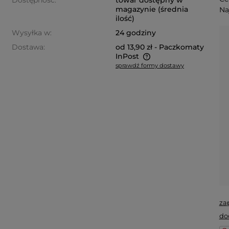
Dostępność:
towar dostępny w
magazynie (średnia
Na
ilość)
Wysyłka w:
24 godziny
Dostawa:
od 13,90 zł
- Paczkomaty
InPost
sprawdź formy dostawy
Cena nie zawiera ewentualnych
kosztów płatności
za
do