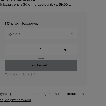
jniższa cena z 30 dni przed obniżką:
59,00 zł
MX progi ilościowe:
-
+
szt.
do koszyka
Zyskujesz
49
pkt [
?
]
pytaj o produkt
poleć znajomemu
dodaj opinię
daj do przechowalni