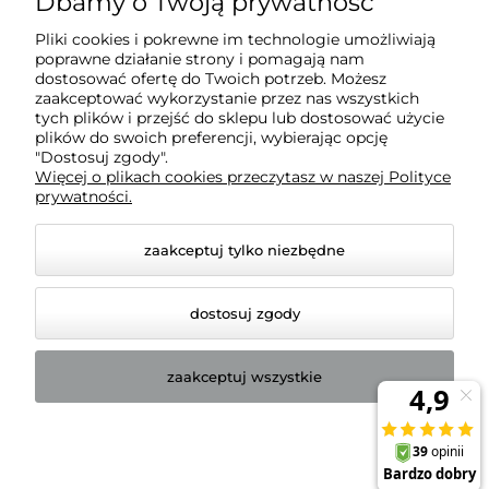
Dbamy o Twoją prywatność
Pomoc
Pliki cookies i pokrewne im technologie umożliwiają
poprawne działanie strony i pomagają nam
O nas
dostosować ofertę do Twoich potrzeb. Możesz
zaakceptować wykorzystanie przez nas wszystkich
tych plików i przejść do sklepu lub dostosować użycie
plików do swoich preferencji, wybierając opcję
"Dostosuj zgody".
Więcej o plikach cookies przeczytasz w naszej Polityce
BADREX FHU S.C. Marcin Fuhl, Robert Fuhl | NIP:
prywatności.
7543081443 | REGON: 161576169
zaakceptuj tylko niezbędne
dostosuj zgody
zaakceptuj wszystkie
© 2026 badrex-sklep.pl. Wszelkie prawa zastrzeżone.
Styl graficzny ShopGadget.pl
Sklep internetowy Shoper
Premium