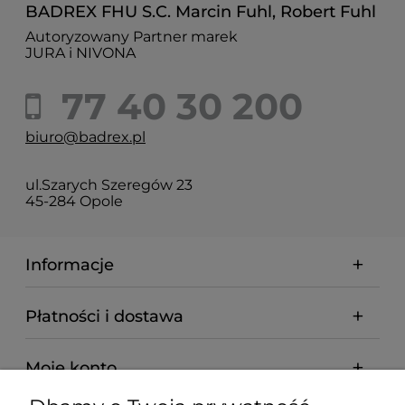
BADREX FHU S.C. Marcin Fuhl, Robert Fuhl
Autoryzowany Partner marek
JURA i NIVONA
77 40 30 200
biuro@badrex.pl
ul.Szarych Szeregów 23
45-284 Opole
Informacje
Płatności i dostawa
Moje konto