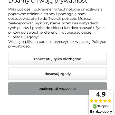
Dbamy o Twoją prywatność
Pomoc
Pliki cookies i pokrewne im technologie umożliwiają
poprawne działanie strony i pomagają nam
O nas
dostosować ofertę do Twoich potrzeb. Możesz
zaakceptować wykorzystanie przez nas wszystkich
tych plików i przejść do sklepu lub dostosować użycie
plików do swoich preferencji, wybierając opcję
"Dostosuj zgody".
Więcej o plikach cookies przeczytasz w naszej Polityce
BADREX FHU S.C. Marcin Fuhl, Robert Fuhl | NIP:
prywatności.
7543081443 | REGON: 161576169
zaakceptuj tylko niezbędne
dostosuj zgody
zaakceptuj wszystkie
© 2026 badrex-sklep.pl. Wszelkie prawa zastrzeżone.
Styl graficzny ShopGadget.pl
Sklep internetowy Shoper
Premium