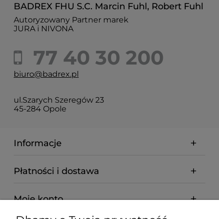
BADREX FHU S.C. Marcin Fuhl, Robert Fuhl
Autoryzowany Partner marek
JURA i NIVONA
77 40 30 200
biuro@badrex.pl
ul.Szarych Szeregów 23
45-284 Opole
Informacje
Płatności i dostawa
Moje konto