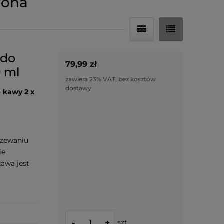
vona
 do
79,99 zł
0 ml
zawiera 23% VAT, bez kosztów
dostawy
 kawy 2 x
rzewaniu
ie
awa jest
szt.
-
+