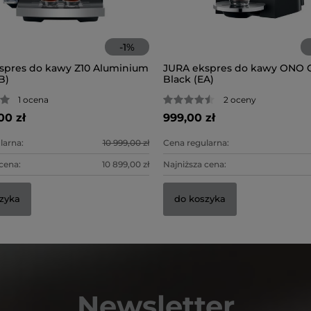
-
1
%
spres do kawy Z10 Aluminium
JURA ekspres do kawy ONO C
B)
Black (EA)
1 ocena
2 oceny
00 zł
999,00 zł
larna:
10 999,00 zł
Cena regularna:
cena:
10 899,00 zł
Najniższa cena:
zyka
do koszyka
Newsletter