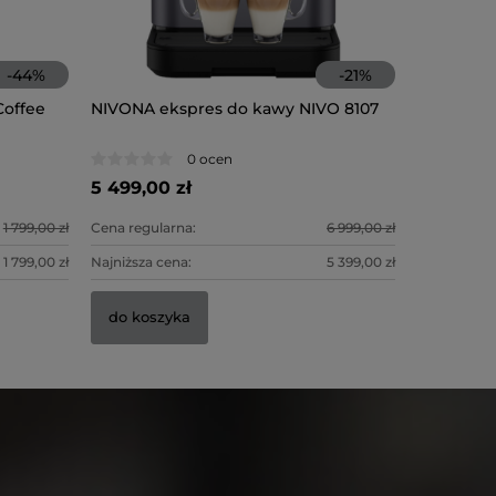
-
44
%
-
21
%
offee
NIVONA ekspres do kawy NIVO 8107
JURA eks
NIVONA e
White (E
0 ocen
5 499,00 zł
10 899,0
6 900,00
1 799,00 zł
Cena regularna:
6 999,00 zł
Cena regula
Cena regula
1 799,00 zł
Najniższa cena:
5 399,00 zł
Najniższa c
Najniższa c
do koszyka
do kosz
do kosz