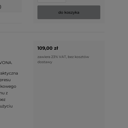
)
do koszyka
109,00 zł
zawiera 23% VAT, bez kosztów
dostawy
IVONA.
raktyczna
presu
atkowego
nu z
bez
użyciu