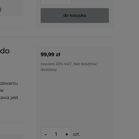
)
do koszyka
 do
99,99 zł
zawiera 23% VAT, bez kosztów
dostawy
rzewaniu
ie
awa jest
szt.
-
+