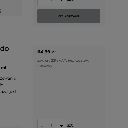
)
do koszyka
 do
64,99 zł
zawiera 23% VAT, bez kosztów
dostawy
 ml
rzewaniu
ie
awa jest
szt.
-
+