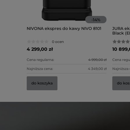
-
14
%
NIVONA ekspres do kawy NIVO 8101
JURA ek
Black (E
0 ocen
4 299,00 zł
10 899,
Cena regularna:
4 999,00 zł
Cena regu
Najniższa cena:
4 349,00 zł
Najniższa 
do koszyka
do kos