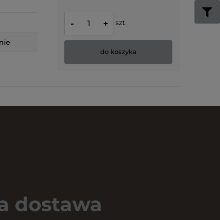
szt.
-
+
nie
do koszyka
 dostawa