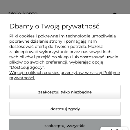
Moje konto
Dbamy o Twoją prywatność
Pomoc
Pliki cookies i pokrewne im technologie umożliwiają
poprawne działanie strony i pomagają nam
O nas
dostosować ofertę do Twoich potrzeb. Możesz
zaakceptować wykorzystanie przez nas wszystkich
tych plików i przejść do sklepu lub dostosować użycie
plików do swoich preferencji, wybierając opcję
"Dostosuj zgody".
Więcej o plikach cookies przeczytasz w naszej Polityce
BADREX FHU S.C. Marcin Fuhl, Robert Fuhl | NIP:
prywatności.
7543081443 | REGON: 161576169
zaakceptuj tylko niezbędne
dostosuj zgody
zaakceptuj wszystkie