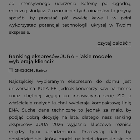
od intensywnego uderzenia kofeiny po łagodną,
mleczną słodycz. Zrozumienie tych niuansów to jedyny
sposób, by przestać pić zwykłą kawę i w pełni
wykorzystać potencjał technologii ukrytej w Twoim
ekspresie.
czytaj całość »
Ranking ekspresów JURA – jakie modele
wybierają klienci?
25-02-2026 , Badrex
Najczęściej wybieranym ekspresem do domu jest
uniwersalna JURA E8, jednak koneserzy kaw na zimno
coraz chętniej sięgają po innowacyjną serię Z10, a
właściciele małych kuchni wybierają kompaktową linię
ENA. Suche dane techniczne to jednak za mało, by
podjąć dobrą decyzję na lata, dlatego nasz ranking
ekspresów JURA 2026 wyjaśnia kluczowe różnice
między tymi urządzeniami. Przeczytaj dalej, by
dowiedzieć się, który model najlepiej dopasuje się do