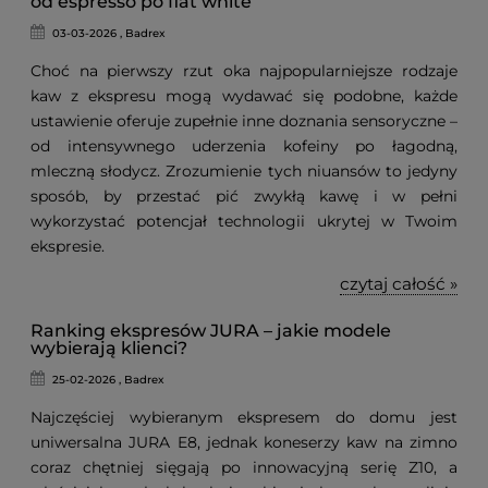
od espresso po flat white
03-03-2026 , Badrex
Choć na pierwszy rzut oka najpopularniejsze rodzaje
kaw z ekspresu mogą wydawać się podobne, każde
ustawienie oferuje zupełnie inne doznania sensoryczne –
od intensywnego uderzenia kofeiny po łagodną,
mleczną słodycz. Zrozumienie tych niuansów to jedyny
sposób, by przestać pić zwykłą kawę i w pełni
wykorzystać potencjał technologii ukrytej w Twoim
ekspresie.
czytaj całość »
Ranking ekspresów JURA – jakie modele
wybierają klienci?
25-02-2026 , Badrex
Najczęściej wybieranym ekspresem do domu jest
uniwersalna JURA E8, jednak koneserzy kaw na zimno
coraz chętniej sięgają po innowacyjną serię Z10, a