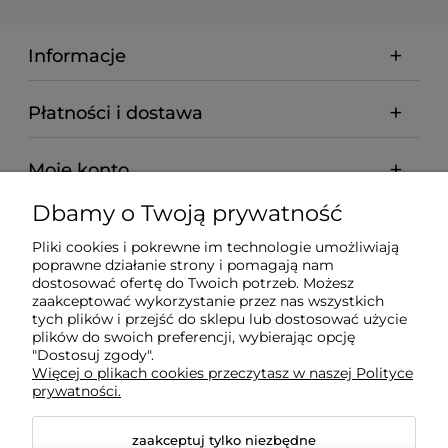
Informacje
Płatności i dostawa
Moje konto
Dbamy o Twoją prywatność
Pomoc
Pliki cookies i pokrewne im technologie umożliwiają
poprawne działanie strony i pomagają nam
O nas
dostosować ofertę do Twoich potrzeb. Możesz
zaakceptować wykorzystanie przez nas wszystkich
tych plików i przejść do sklepu lub dostosować użycie
plików do swoich preferencji, wybierając opcję
"Dostosuj zgody".
Więcej o plikach cookies przeczytasz w naszej Polityce
BADREX FHU S.C. Marcin Fuhl, Robert Fuhl | NIP:
prywatności.
7543081443 | REGON: 161576169
zaakceptuj tylko niezbędne